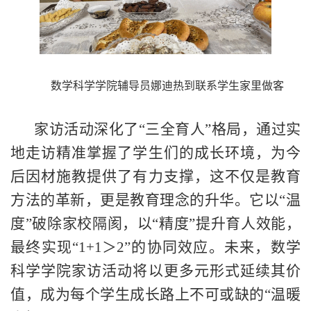
数学科学学院辅导员娜迪热到联系学生家里做客
家访活动深化了
“三全育人”格局
，
通过实
地走访精准掌握
了
学生
们的
成长环境，为
今
后
因材施教提供
了
有力支撑，这不仅
是教育
方法的革新，更是教育理念的升华。它以
“温
度”破除家校隔阂，以“精度”提升育人效能，
最终实现“1+1＞2”的协同效应。未来，
数学
科学学院
家访
活动
将以更多元形式延续其价
值，成为每个学生成长路上不可或缺的
“温暖