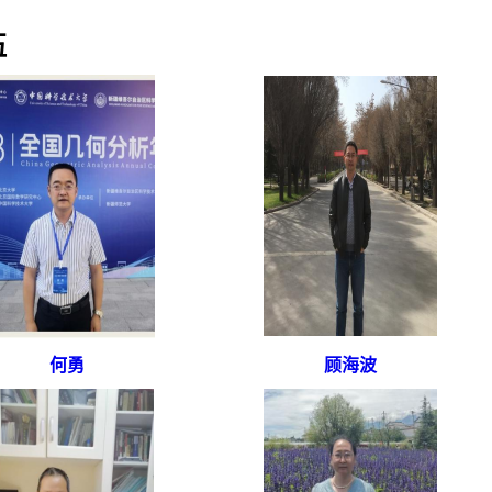
伍
何勇
顾海波