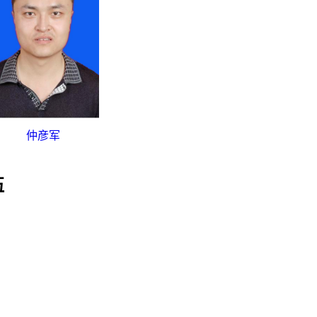
仲彦军
伍