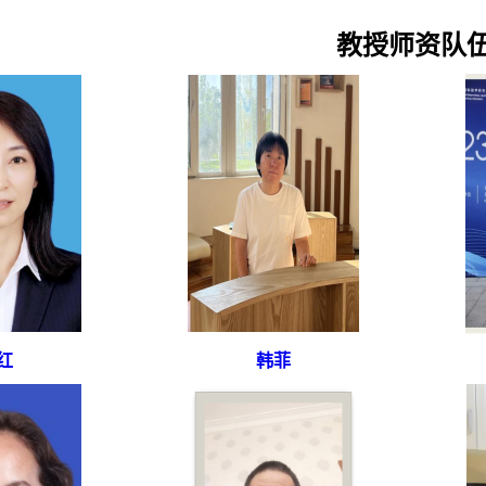
教授师资队
红
韩菲