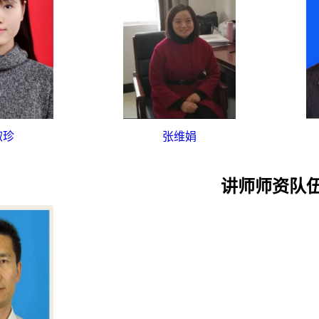
淑珍
张维娟
讲师师资队