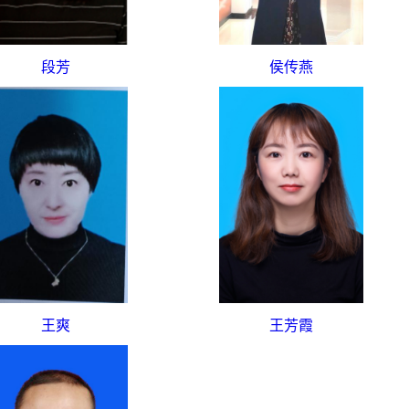
段芳
侯传燕
王爽
王芳霞