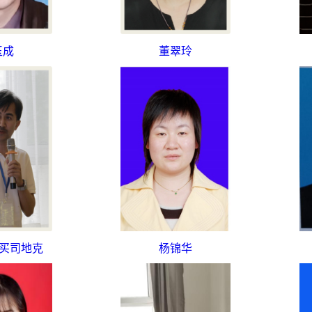
玉成
董翠玲
·买司地克
杨锦华