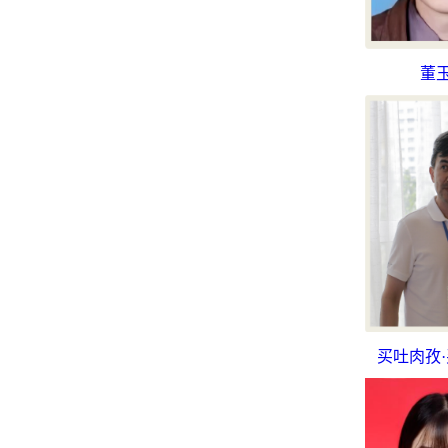
董
买吐肉孜