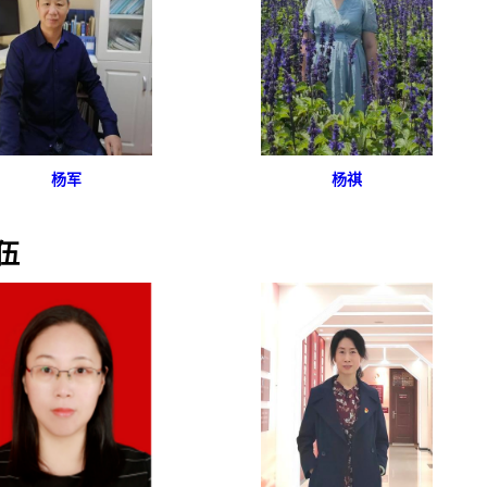
杨军
杨祺
伍