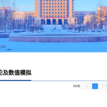
论及数值模拟
共0条
上页
1
下页