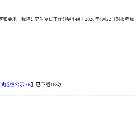
定和要求，我院研究生复试工作领导小组于202
6
年
4月
22
日对报考我
成绩公示.xls
】已下载
168
次