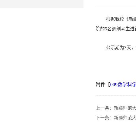
根据我校《新
院的
5
名调剂考生进
公示期为
3天，
附件【
009数学科
上一条：
新疆师范大
下一条：
新疆师范大